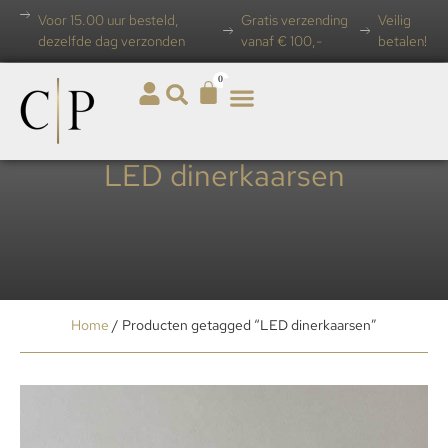
Voor 15.00 uur besteld,
Gratis verzending
Veilig
dezelfde dag verzonden
vanaf € 100,-
betalen!
0
LED dinerkaarsen
Home
/ Producten getagged “LED dinerkaarsen”