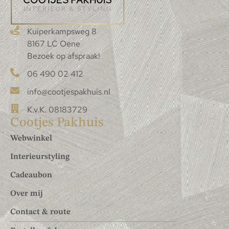
Kuiperkampsweg 8
8167 LC Oene
Bezoek op afspraak!
06 490 02 412
info@cootjespakhuis.nl
K.v.K. 08183729
Cootjes Pakhuis
Webwinkel
Interieurstyling
Cadeaubon
Over mij
Contact & route