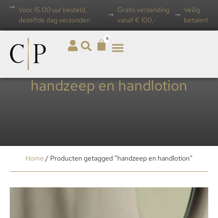
Voor 15.00 uur besteld,
Gratis verzending
Veilig
dezelfde dag verzonden
vanaf € 100,-
betalen!
0
handzeep en handlotion
Home
/ Producten getagged “handzeep en handlotion”