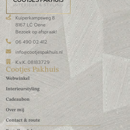
Kuiperkampsweg 8
8167 LC Oene
Bezoek op afspraak!
06 490 02 412
info@cootjespakhuis.nl
K.v.K. 08183729
Cootjes Pakhuis
Webwinkel
Interieurstyling
Cadeaubon
Over mij
Contact & route