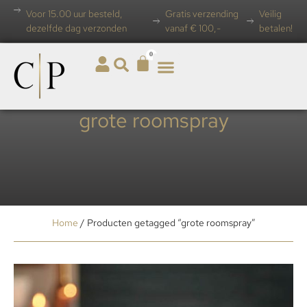
Voor 15.00 uur besteld,
Gratis verzending
Veilig
dezelfde dag verzonden
vanaf € 100,-
betalen!
0
grote roomspray
Home
/ Producten getagged “grote roomspray”