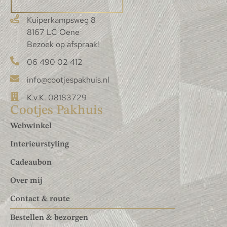
Kuiperkampsweg 8
8167 LC Oene
Bezoek op afspraak!
06 490 02 412
info@cootjespakhuis.nl
K.v.K. 08183729
Cootjes Pakhuis
Webwinkel
Interieurstyling
Cadeaubon
Over mij
Contact & route
Bestellen & bezorgen