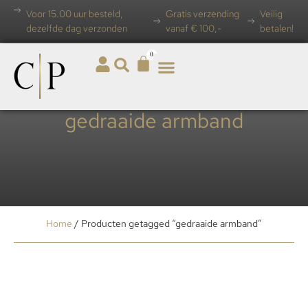
Voor 15.00 uur besteld,
Gratis verzending
Veilig
dezelfde dag verzonden
vanaf € 100,-
betalen!
0
gedraaide armband
Home
/ Producten getagged “gedraaide armband”