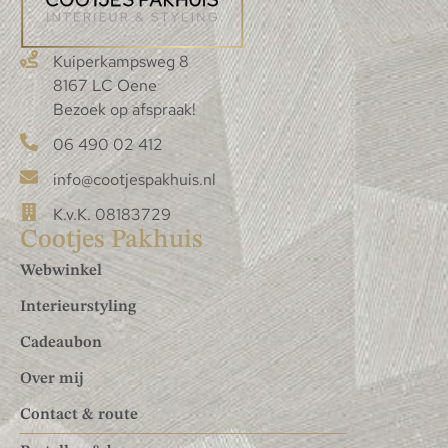
Kuiperkampsweg 8
8167 LC Oene
Bezoek op afspraak!
06 490 02 412
info@cootjespakhuis.nl
K.v.K. 08183729
Cootjes Pakhuis
Webwinkel
Interieurstyling
Cadeaubon
Over mij
Contact & route