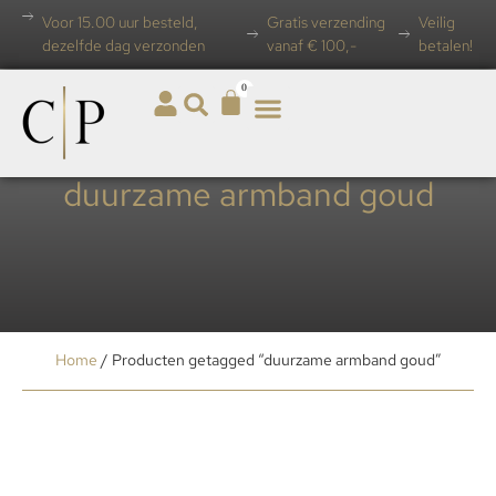
Voor 15.00 uur besteld,
Gratis verzending
Veilig
dezelfde dag verzonden
vanaf € 100,-
betalen!
0
duurzame armband goud
Home
/ Producten getagged “duurzame armband goud”