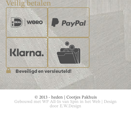
Veilig betalen
Beveiligd en versleuteld!
© 2013 - heden | Cootjes Pakhuis
Gebouwd met
WP All-In
van
Spin in het Web
| Design
door
E.W.Design