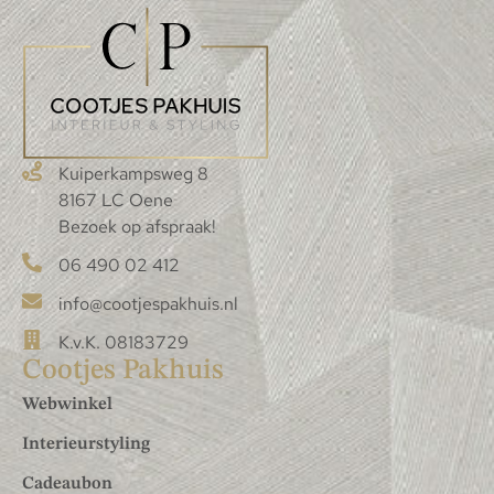
Kuiperkampsweg 8
8167 LC Oene
Bezoek op afspraak!
06 490 02 412
info@cootjespakhuis.nl
K.v.K. 08183729
Cootjes Pakhuis
Webwinkel
Interieurstyling
Cadeaubon