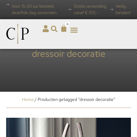
Voor 15.00 uur besteld,
Gratis verzending
Veilig
dezelfde dag verzonden
vanaf € 100,-
betalen!
0
dressoir decoratie
Home
/ Producten getagged “dressoir decoratie”