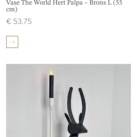
Vase The World Hert Palpa – Brons L (55
cm)
€
53.75