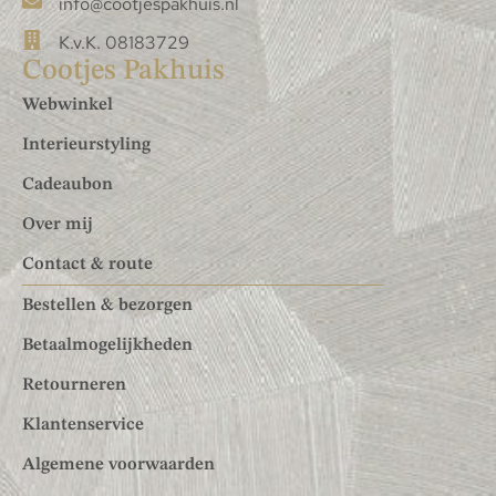
info@cootjespakhuis.nl
K.v.K. 08183729
Cootjes Pakhuis
Webwinkel
Interieurstyling
Cadeaubon
Over mij
Contact & route
Bestellen & bezorgen
Betaalmogelijkheden
Retourneren
Klantenservice
Algemene voorwaarden