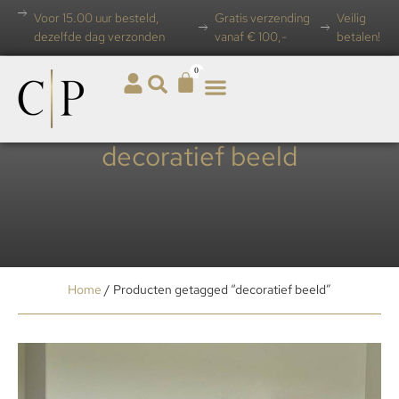
Voor 15.00 uur besteld,
Gratis verzending
Veilig
dezelfde dag verzonden
vanaf € 100,-
betalen!
0
decoratief beeld
Home
/ Producten getagged “decoratief beeld”