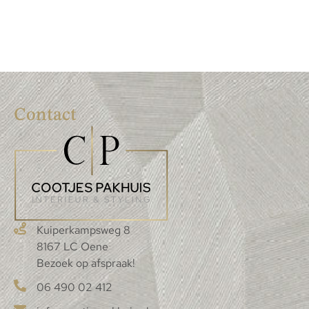
Contact
Kuiperkampsweg 8
8167 LC Oene
Bezoek op afspraak!
06 490 02 412