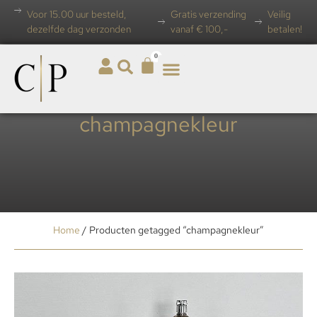
Voor 15.00 uur besteld,
Gratis verzending
Veilig
dezelfde dag verzonden
vanaf € 100,-
betalen!
0
champagnekleur
Home
/ Producten getagged “champagnekleur”