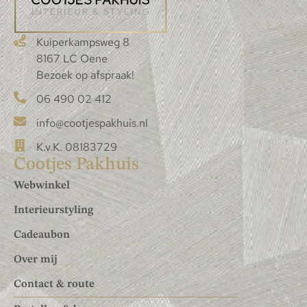
Kuiperkampsweg 8
8167 LC Oene
Bezoek op afspraak!
06 490 02 412
info@cootjespakhuis.nl
K.v.K. 08183729
Cootjes Pakhuis
Webwinkel
Interieurstyling
Cadeaubon
Over mij
Contact & route