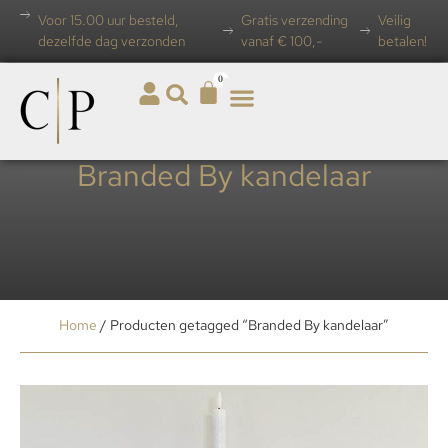
Voor 15.00 uur besteld,
Gratis verzending
Veilig
dezelfde dag verzonden
vanaf € 100,-
betalen!
0
Branded By kandelaar
Home
/ Producten getagged “Branded By kandelaar”