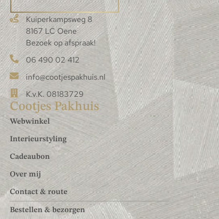
Kuiperkampsweg 8
8167 LC Oene
Bezoek op afspraak!
06 490 02 412
info@cootjespakhuis.nl
K.v.K. 08183729
Cootjes Pakhuis
Webwinkel
Interieurstyling
Cadeaubon
Over mij
Contact & route
Bestellen & bezorgen