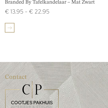
Branded By Tafelkandelaar – Mat Zwart
€
13.95
-
€
22.95
Contact