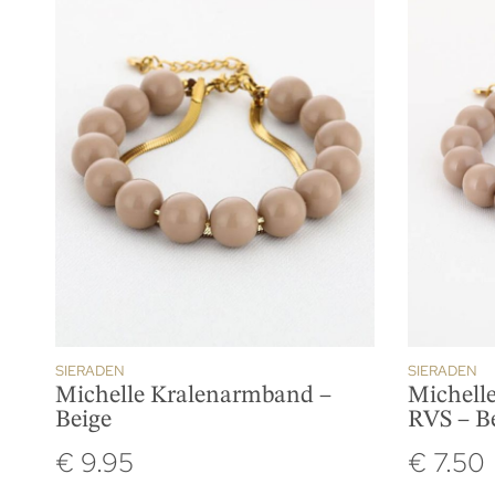
SIERADEN
SIERADEN
Michelle Kralenarmband –
Michell
Beige
RVS – B
€
9.95
€
7.50