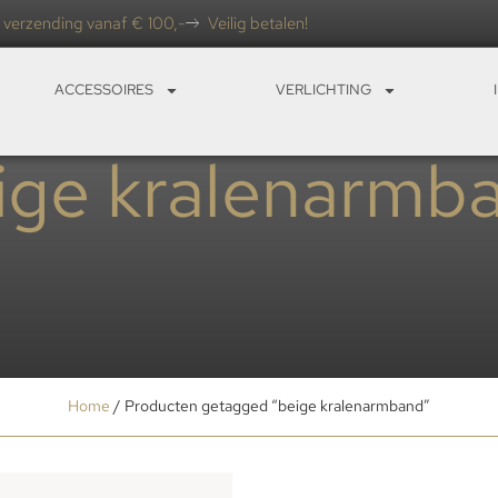
 verzending vanaf € 100,-
Veilig betalen!
ACCESSOIRES
VERLICHTING
ige kralenarmb
Home
/ Producten getagged “beige kralenarmband”