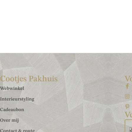
Cootjes Pakhuis
V
Webwinkel
Interieurstyling
Cadeaubon
Ve
Over mij
Contact & route