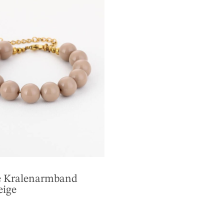
e Kralenarmband
eige