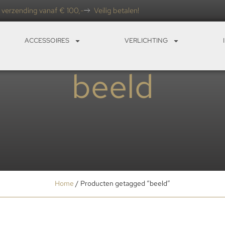
 verzending vanaf € 100,-
Veilig betalen!
ACCESSOIRES
VERLICHTING
beeld
Home
/ Producten getagged “beeld”