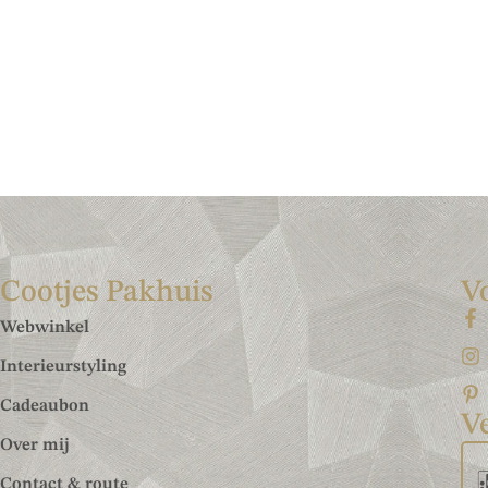
Cootjes Pakhuis
V
Webwinkel
Interieurstyling
Cadeaubon
Ve
Over mij
Contact & route