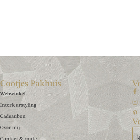
Cootjes Pakhuis
V
Webwinkel
Interieurstyling
Cadeaubon
Ve
Over mij
Contact & route