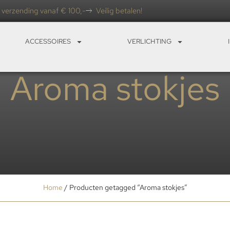
 verzending vanaf € 100,-
Veilig betalen!
ACCESSOIRES
VERLICHTING
Aroma stokjes
Home
/ Producten getagged “Aroma stokjes”