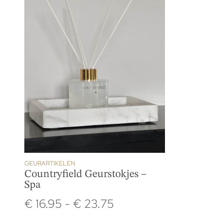
GEURARTIKELEN
Countryfield Geurstokjes –
Spa
€
16.95
-
€
23.75