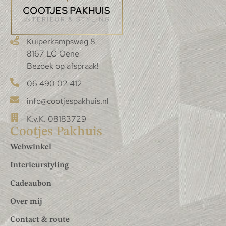
Kuiperkampsweg 8
8167 LC Oene
Bezoek op afspraak!
06 490 02 412
info@cootjespakhuis.nl
K.v.K. 08183729
Cootjes Pakhuis
Webwinkel
Interieurstyling
Cadeaubon
Over mij
Contact & route