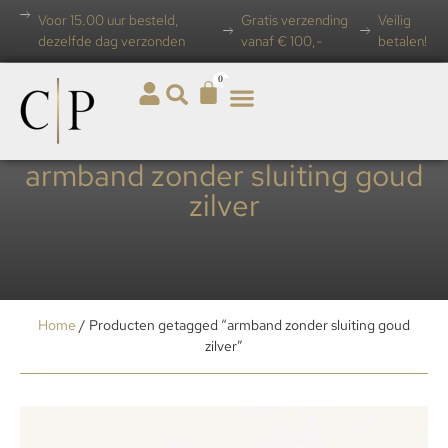
Voor 15.00 uur besteld,
Gratis verzending
Veilig
dezelfde dag verzonden
vanaf € 100,-
betalen!
0
armband zonder sluiting goud
zilver
Home
/ Producten getagged “armband zonder sluiting goud
zilver”