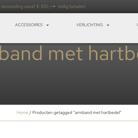
 verzending vanaf € 100,-
Veilig betalen!
ACCESSOIRES
VERLICHTING
band met hartb
Home
/ Producten getagged “armband met hartbedel”