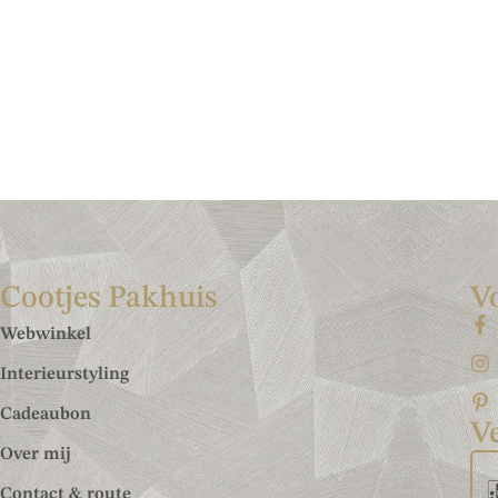
Cootjes Pakhuis
V
Webwinkel
Interieurstyling
Cadeaubon
Ve
Over mij
Contact & route