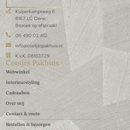
Kuiperkampsweg 8
8167 LC Oene
Bezoek op afspraak!
06 490 02 412
info@cootjespakhuis.nl
K.v.K. 08183729
Cootjes Pakhuis
Webwinkel
Interieurstyling
Cadeaubon
Over mij
Contact & route
Bestellen & bezorgen