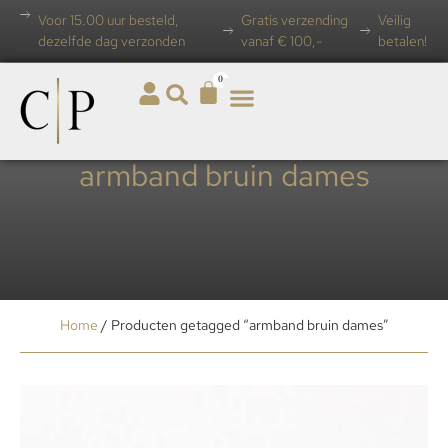
Voor 15.00 uur besteld,
Gratis verzending
Veilig
dezelfde dag verzonden
vanaf € 100,-
betalen!
0
armband bruin dames
Home
/ Producten getagged “armband bruin dames”