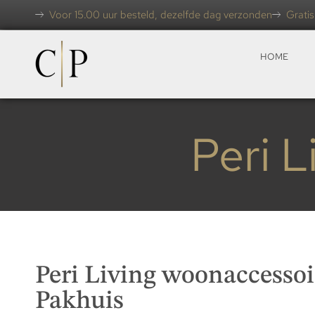
Voor 15.00 uur besteld, dezelfde dag verzonden
Gratis
HOME
Peri 
Peri Living woonaccessoir
Pakhuis