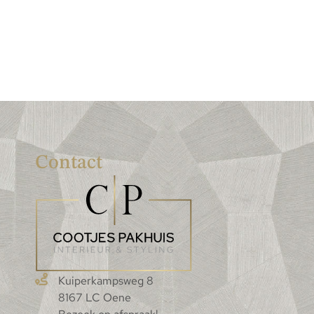
Contact
Kuiperkampsweg 8
8167 LC Oene