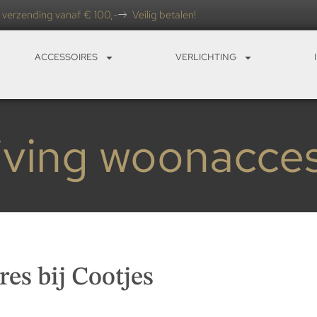
 verzending vanaf € 100,-
Veilig betalen!
ACCESSOIRES
VERLICHTING
Living woonacces
es bij Cootjes