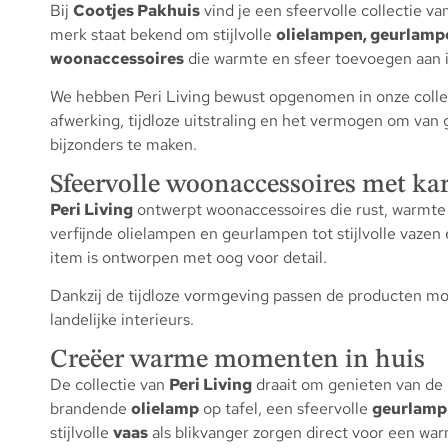
Bij
Cootjes Pakhuis
vind je een sfeervolle collectie va
merk staat bekend om stijlvolle
olielampen, geurlampe
woonaccessoires
die warmte en sfeer toevoegen aan i
We hebben Peri Living bewust opgenomen in onze coll
afwerking, tijdloze uitstraling en het vermogen om va
bijzonders te maken.
Sfeervolle woonaccessoires met ka
Peri Living
ontwerpt woonaccessoires die rust, warmte e
verfijnde olielampen en geurlampen tot stijlvolle vazen 
item is ontworpen met oog voor detail.
Dankzij de tijdloze vormgeving passen de producten mo
landelijke interieurs.
Creëer warme momenten in huis
De collectie van
Peri Living
draait om genieten van de
brandende
olielamp
op tafel, een sfeervolle
geurlamp
stijlvolle
vaas
als blikvanger zorgen direct voor een warm