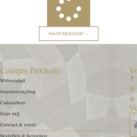
NAAR WEBSHOP →
Cootjes Pakhuis
V
Webwinkel
Interieurstyling
Cadeaubon
Ve
Over mij
Contact & route
Bestellen & bezorgen